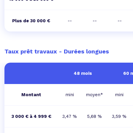
Plus de 30 000 €
--
--
--
Taux prêt travaux - Durées longues
48 mois
60 
Montant
mini
moyen*
mini
3 000 € à 4 999 €
3,47 %
5,68 %
3,59 %