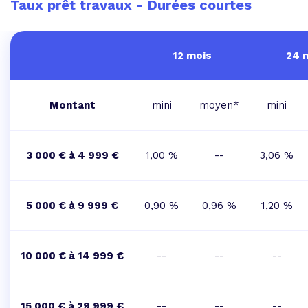
Taux prêt travaux - Durées courtes
12 mois
24 
Montant
mini
moyen*
mini
3 000 € à 4 999 €
1,00 %
--
3,06 %
5 000 € à 9 999 €
0,90 %
0,96 %
1,20 %
10 000 € à 14 999 €
--
--
--
15 000 € à 29 999 €
--
--
--