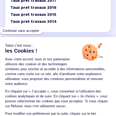
Taux pret travaux 2017
Taux pret travaux 2016
Taux pret travaux 2015
Taux pret travaux 2014
Un crédit vous engage et doit être remboursé.
Vérifiez vos capacités de remboursement avant de
vous engager.
Aucun versement, de quelque nature que ce soit, ne
peut être exigé d'un particulier avant l'obtention
d'un ou plusieurs prêts d'argent.
© 2026 Guide du crédit •
Plan du site
•
Mentions