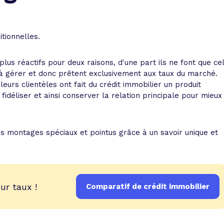
 vente et le remboursement
Toutes les simulations d
Toutes les simulations d
Tou
immobilier
outils prêt immobilier
tionnelles.
 taux !
roupement de crédits
lus réactifs pour deux raisons, d'une part ils ne font que ce
r taux !
 à gérer et donc prêtent exclusivement aux taux du marché.
eurs clientèles ont fait du crédit immobilier un produit
idéliser et ainsi conserver la relation principale pour mieux
es montages spéciaux et pointus grâce à un savoir unique et
ur taux !
Comparatif de crédit immobilier