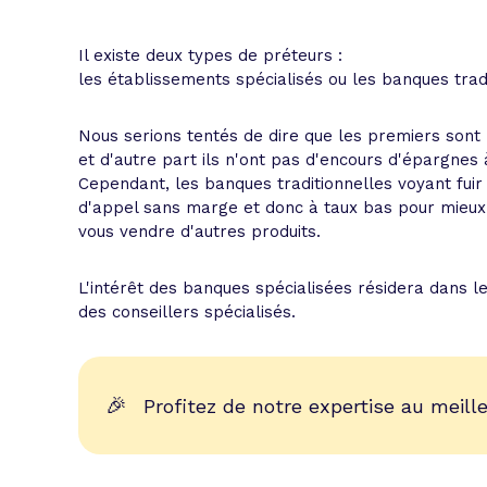
L'acte de
Tous les 
Il existe deux types de préteurs :
les établissements spécialisés ou les banques tradi
Trouvez votre prêt conso au meilleur
Bénéficiez de notre expertise en reg
Nous serions tentés de dire que les premiers sont p
Profitez de notre expertise au meilleu
et d'autre part ils n'ont pas d'encours d'épargnes
Cependant, les banques traditionnelles voyant fuir l
d'appel sans marge et donc à taux bas pour mieux f
vous vendre d'autres produits.
L'intérêt des banques spécialisées résidera dans l
des conseillers spécialisés.
🎉
Profitez de notre expertise au meille