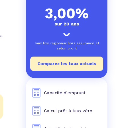
e prêt
e crédit conso
tes les simulations de rachat de crédit
3,00%
sur 20 ans
la
Taux fixe régionaux hors assurance et
selon profil
Comparez les taux actuels
Capacité d'emprunt
Calcul prêt à taux zéro