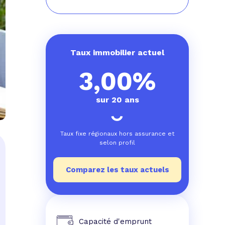
Taux immobilier actuel
3,00%
sur 20 ans
Taux fixe régionaux hors assurance et
selon profil
Comparez les taux actuels
Capacité d'emprunt