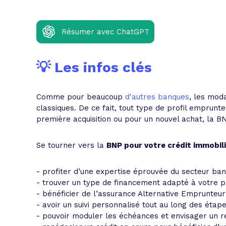
L'acte de
Tous les 
Résumer avec ChatGPT
Trouvez votre prêt conso au meilleur
Bénéficiez de notre expertise en reg
💡 Les infos clés
Profitez de notre expertise au meilleu
Comme pour beaucoup
d'autres banques
, les moda
classiques. De ce fait, tout type de profil emprunt
première acquisition ou pour un nouvel achat, la 
Se tourner vers la
BNP pour votre crédit immobil
- profiter d’une expertise éprouvée du secteur banc
- trouver un type de financement adapté à votre pro
- bénéficier de l’assurance Alternative Emprunteur
- avoir un suivi personnalisé tout au long des étape
- pouvoir moduler les échéances et envisager un 