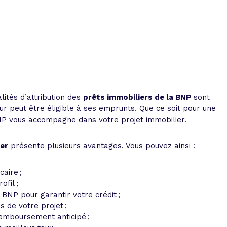
 vente et le remboursement
Toutes les simulations d
Toutes les simulations d
Tou
immobilier
outils prêt immobilier
 taux !
roupement de crédits
r taux !
lités d’attribution des
prêts immobiliers de la BNP
sont
eur peut être éligible à ses emprunts. Que ce soit pour une
BNP vous accompagne dans votre projet immobilier.
ier
présente plusieurs avantages. Vous pouvez ainsi :
aire ;
fil ;
 BNP pour garantir votre crédit ;
s de votre projet ;
remboursement anticipé ;