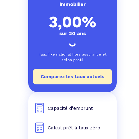
e prêt
e crédit conso
tes les simulations de rachat de crédit
immobilier
3,00%
sur 20 ans
Taux fixe national hors assurance et
selon profil
Comparez les taux actuels
Capacité d'emprunt
Calcul prêt à taux zéro