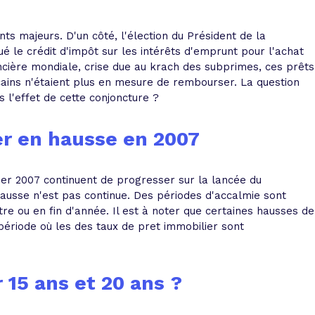
 vente et le remboursement
Toutes les simulations d
Toutes les simulations d
Tou
immobilier
outils prêt immobilier
 majeurs. D'un côté, l'élection du Président de la
é le crédit d'impôt sur les intérêts d'emprunt pour l'achat
nancière mondiale, crise due au krach des subprimes, ces prêts
 taux !
roupement de crédits
ains n'étaient plus en mesure de rembourser. La question
r taux !
 l'effet de cette conjoncture ?
er en hausse en 2007
ilier 2007 continuent de progresser sur la lancée du
ausse n'est pas continue. Des périodes d'accalmie sont
e ou en fin d'année. Il est à noter que certaines hausses de
période où les des taux de pret immobilier sont
 15 ans et 20 ans ?