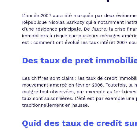
L'acte de
Tous les 
L'année 2007 aura été marquée par deux événements
République Nicolas Sarkozy qui a notamment institu
d'une résidence principale. De l'autre, la crise fi
Trouvez votre prêt conso au meilleur
Bénéficiez de notre expertise en reg
immobiliers à risque que plusieurs ménages améric
Profitez de notre expertise au meilleu
est : comment ont évolué les taux intérêt 2007 sous
Des taux de pret immobili
Les chiffres sont clairs : les taux de credit immob
mouvement amorcé en février 2006. Toutefois, la h
malgré tout observées, par exemple au 1er trimestr
taux sont saisonnières. L'été est par exemple une 
traditionnellement en hausse.
Quid des taux de credit sur