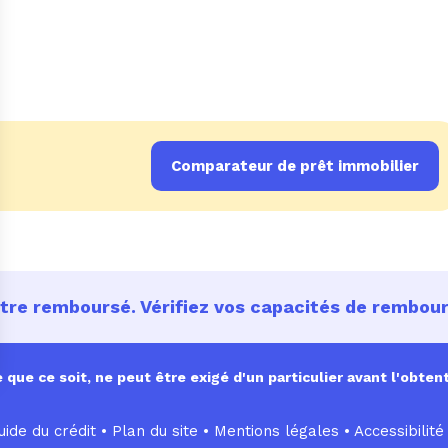
Comparateur de prêt immobilier
être remboursé. Vérifiez vos capacités de rembo
ue ce soit, ne peut être exigé d'un particulier avant l'obtent
ide du crédit •
Plan du site
•
Mentions légales
•
Accessibilité