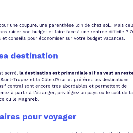
 vente et le remboursement
Toutes les simulations d
Toutes les simulations d
Tou
immobilier
outils prêt immobilier
 pour une coupure, une parenthèse loin de chez soi… Mais cel
 taux !
roupement de crédits
ns ruiner son budget et faire face à une rentrée difficile ? 
 et conseils pour économiser sur votre budget vacances.
r taux !
 sa destination
st serré,
la destination est primordiale si l'on veut un rest
 Saint-Tropez et la Côte d’Azur et préférez les destinations
ssif central sont encore très abordables et permettent de
enez à partir à l’étranger, privilégiez un pays où le coût de la
èce ou le Maghreb.
aires pour voyager