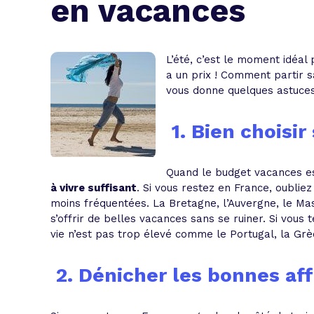
en vacances
L'acte de
Tous les 
L’été, c’est le moment idéal
Trouvez votre prêt conso au meilleur
Bénéficiez de notre expertise en reg
a un prix ! Comment partir sa
vous donne quelques astuces
Profitez de notre expertise au meilleu
1. Bien choisir
Quand le budget vacances e
à vivre suffisant
. Si vous restez en France, oubliez
moins fréquentées. La Bretagne, l’Auvergne, le Ma
s’offrir de belles vacances sans se ruiner. Si vous t
vie n’est pas trop élevé comme le Portugal, la Gr
2. Dénicher les bonnes aff