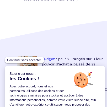
Budget
: pour 2 Français sur 3 leur
pouvoir d'achat a baissé
(le 22
07:30:00/06/2022)
Inflation
: à quoi les ménages
doivent-ils s'attendre en 2022 ?
(le 2
00:00:00/02/2022)