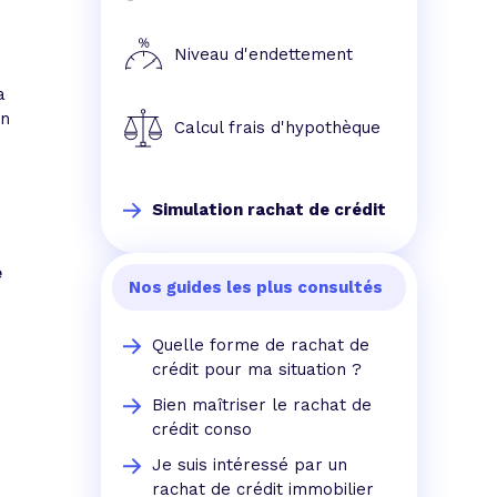
e prêt
e crédit conso
tes les simulations de rachat de crédit
Niveau d'endettement
a
On
Calcul frais d'hypothèque
Simulation rachat de crédit
e
Nos guides les plus consultés
Quelle forme de rachat de
crédit pour ma situation ?
Bien maîtriser le rachat de
crédit conso
Je suis intéressé par un
rachat de crédit immobilier