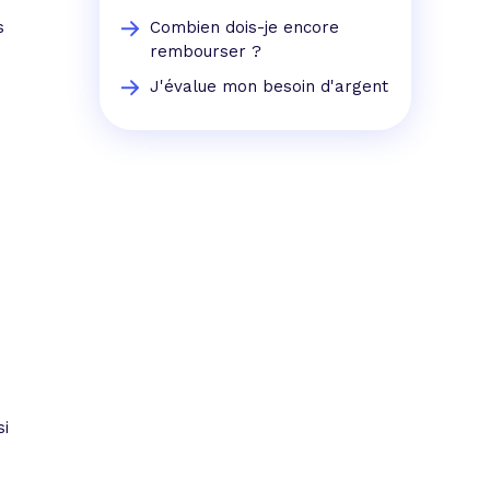
e
s
Combien dois-je encore
rembourser ?
J'évalue mon besoin d'argent
si