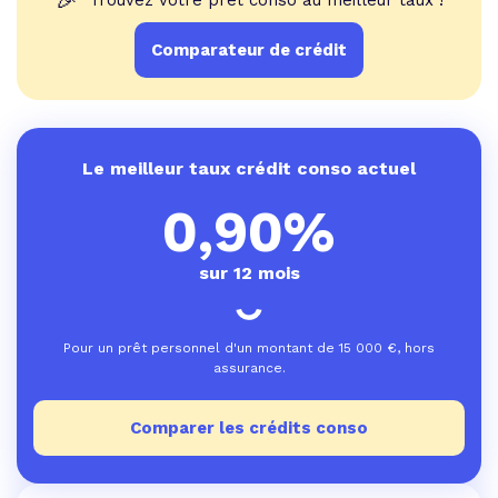
🎉
Trouvez votre prêt conso au meilleur taux !
Comparateur de crédit
Le meilleur taux crédit conso actuel
0,90%
sur 12 mois
Pour un prêt personnel d'un montant de
15 000
€, hors
assurance.
Comparer les crédits conso