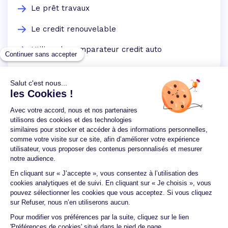
Le prêt travaux
Le credit renouvelable
Utilisez le comparateur credit auto
Un crédit vous engage et doit être remboursé.
Vérifiez vos capacités de remboursement avant de
vous engager.
Aucun versement, de quelque nature que ce soit, ne
peut être exigé d'un particulier avant l'obtention
d'un ou plusieurs prêts d'argent.
© 2026 Guide du crédit •
Plan du site
•
Mentions