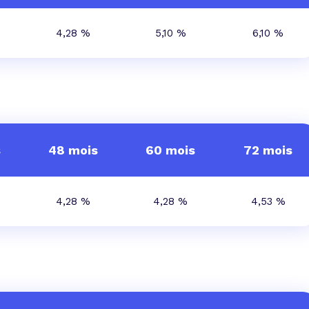
4,28 %
5,10 %
6,10 %
s
48 mois
60 mois
72 mois
4,28 %
4,28 %
4,53 %