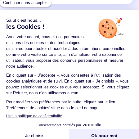
Un crédit vous engage et doit être remboursé.
Vérifiez vos capacités de remboursement avant de
vous engager.
Aucun versement, de quelque nature que ce soit, ne
peut être exigé d'un particulier avant l'obtention
d'un ou plusieurs prêts d'argent.
© 2026 Guide du crédit •
Plan du site
•
Mentions
légales
•
Accessibilité
•
Contact