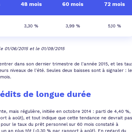
s
48 mois
60 mois
72 mois
3,30 %
3,99 %
5,10 %
e 01/06/2015 et le 01/09/2015
entrer dans son dernier trimestre de l'année 2015, et les tau
rs niveaux de l'été. Seules deux baisses sont à signaler : le
 mois.
rédits de longue durée
te, mais régulière, initiée en octobre 2014 : parti de 4,40 %, i
rt à août), et tout indique que cette tendance ne devrait pa
e pour le taux du prêt personnel sur 60 mois constaté à
 un an plus tôt (-0,30 % par rapport à août). En regard du