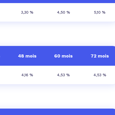
3,30 %
4,50 %
5,10 %
s
48 mois
60 mois
72 mois
4,16 %
4,53 %
4,53 %