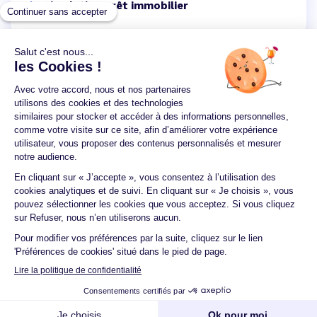
Simulation prêt immobilier
Un crédit vous engage et doit être remboursé.
Vérifiez vos capacités de remboursement avant de
vous engager.
Aucun versement, de quelque nature que ce soit, ne
peut être exigé d'un particulier avant l'obtention
d'un ou plusieurs prêts d'argent.
© 2026 Guide du crédit •
Plan du site
•
Mentions
légales
•
Accessibilité
•
Contact