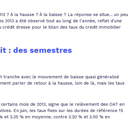
 vente et le remboursement
Toutes les simulations d
Toutes les simulations d
Tou
immobilier
outils prêt immobilier
3 ? À la hausse ? À la baisse ? La réponse se situe... un peu
s 2013 a été observé tout au long de l'année, reflet d'une
rédit dresse pour le bilan des taux du credit immobilier
 taux !
roupement de crédits
r taux !
it : des semestres
it tranche avec le mouvement de baisse quasi généralisé
iment parler de retour à la hausse, loin de là, mais les taux
 certains mois de 2013, signe que le relèvement des OAT en
ives. En juin, les taux fixes sur les durées de référence 15
 % et 3.35 % en moyenne, contre 3.20 % et 3.50 % en