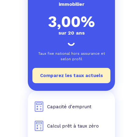
e prêt
e crédit conso
tes les simulations de rachat de crédit
immobilier
3,00%
sur 20 ans
Taux fixe national hors assurance et
selon profil
Comparez les taux actuels
Capacité d'emprunt
Calcul prêt à taux zéro