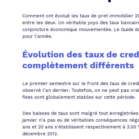
L'acte de
Tous les 
Comment ont évolué les taux de pret immobilier 201
entre les deux. Un véritable yoyo des taux bancaire
conjoncture économique mouvementée. Le Guide du c
Trouvez votre prêt conso au meilleur
Bénéficiez de notre expertise en reg
pour l'année.
Profitez de notre expertise au meilleu
Évolution des taux de cred
complètement différents
Le premier semestre sur le front des taux de cred
observé l'an dernier. Toutefois, on ne peut pas vra
fixes sont globalement stables sur cette période.
Des baisses de taux sont malgré tout enregistrées
janvier n'a pas eu de véritables conséquences négat
ans et 20 ans s'établissent respectivement à 3.00
décembre 2012.