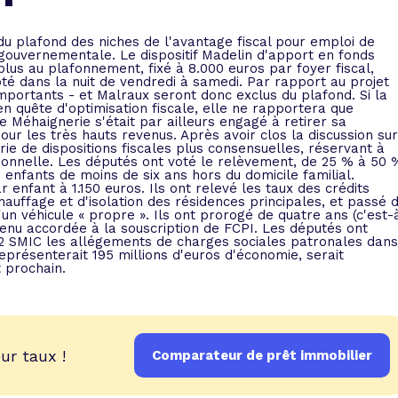
 vente et le remboursement
Toutes les simulations d
Toutes les simulations d
Tou
immobilier
outils prêt immobilier
du plafond des niches de l'avantage fiscal pour emploi de
 gouvernementale. Le dispositif Madelin d'apport en fonds
us au plafonnement, fixé à 8.000 euros par foyer fiscal,
té dans la nuit de vendredi à samedi. Par rapport au projet
 taux !
roupement de crédits
 importants - et Malraux seront donc exclus du plafond. Si la
 quête d'optimisation fiscale, elle ne rapportera que
r taux !
re Méhaignerie s'était par ailleurs engagé à retirer sa
ur les très hauts revenus. Après avoir clos la discussion sur
ie de dispositions fiscales plus consensuelles, réservant à
ionnelle. Les députés ont voté le relèvement, de 25 % à 50 
s enfants de moins de six ans hors du domicile familial.
enfant à 1.150 euros. Ils ont relevé les taux des crédits
uffage et d'isolation des résidences principales, et passé 
'un véhicule « propre ». Ils ont prorogé de quatre ans (c'est-
revenu accordée à la souscription de FCPI. Les députés ont
 2,2 SMIC les allégements de charges sociales patronales dans
présenterait 195 millions d'euros d'économie, serait
t prochain.
ur taux !
Comparateur de prêt immobilier