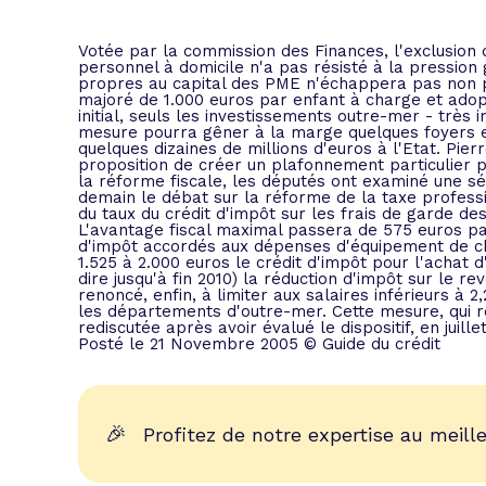
L'acte de
Tous les 
Votée par la commission des Finances, l'exclusion 
personnel à domicile n'a pas résisté à la pression
propres au capital des PME n'échappera pas non pl
majoré de 1.000 euros par enfant à charge et adop
Trouvez votre prêt conso au meilleur
Bénéficiez de notre expertise en reg
initial, seuls les investissements outre-mer - très
mesure pourra gêner à la marge quelques foyers en
Profitez de notre expertise au meilleu
quelques dizaines de millions d'euros à l'Etat. Pier
proposition de créer un plafonnement particulier po
la réforme fiscale, les députés ont examiné une sér
demain le débat sur la réforme de la taxe profess
du taux du crédit d'impôt sur les frais de garde de
L'avantage fiscal maximal passera de 575 euros par 
d'impôt accordés aux dépenses d'équipement de cha
1.525 à 2.000 euros le crédit d'impôt pour l'achat d
dire jusqu'à fin 2010) la réduction d'impôt sur le 
renoncé, enfin, à limiter aux salaires inférieurs à
les départements d'outre-mer. Cette mesure, qui re
rediscutée après avoir évalué le dispositif, en juille
Posté le 21 Novembre 2005 © Guide du crédit
🎉
Profitez de notre expertise au meille