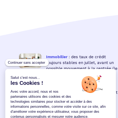
Immobilier
: des taux de crédit
toujours stables en juillet, avant un
possible mouvement à la rentrée
(le
16 18:00:00/07/2026)
Immobilier neuf
: la remontée des
taux réduit encore le pouvoir d'achat
des acquéreurs
(le 04
12:00:00/06/2026)