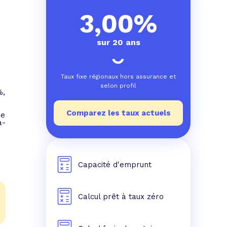
e prêt
e crédit conso
tes les simulations de rachat de crédit
3,00%
sur 20 ans
Taux fixe régionaux hors assurance et
selon profil
%,
Comparez les taux actuels
de
à-
Capacité d'emprunt
Calcul prêt à taux zéro