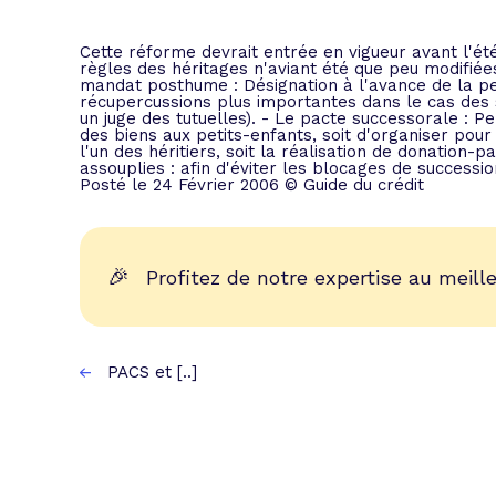
L'acte de
Tous les 
Cette réforme devrait entrée en vigueur avant l'été.
règles des héritages n'aviant été que peu modifiées 
mandat posthume : Désignation à l'avance de la pe
récupercussions plus importantes dans le cas des s
Trouvez votre prêt conso au meilleur
Bénéficiez de notre expertise en reg
un juge des tutuelles). - Le pacte successorale : P
des biens aux petits-enfants, soit d'organiser pour
Profitez de notre expertise au meilleu
l'un des héritiers, soit la réalisation de donation-
assouplies : afin d'éviter les blocages de successio
Posté le 24 Février 2006 © Guide du crédit
🎉
Profitez de notre expertise au meille
PACS et [..]