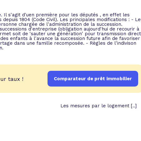
 vente et le remboursement
Toutes les simulations d
Toutes les simulations d
Tou
immobilier
outils prêt immobilier
 Il s'agit d'uen première pour les députés , en effet les
depuis 1804 (Code Civil). Les principales modifications : - Le
rsonne chargée de l'administration de la succession.
uccessions d'entreprise (obligation aujourd'hui de recourir à
 taux !
roupement de crédits
ermet soit de 'sauter une génération' pour transmission direc
 des enfants à l'avance la succession future afin de favoriser
r taux !
partage dans une famille recomposée. - Règles de l'indivison
n.
ur taux !
Comparateur de prêt immobilier
Les mesures par le logement [..]