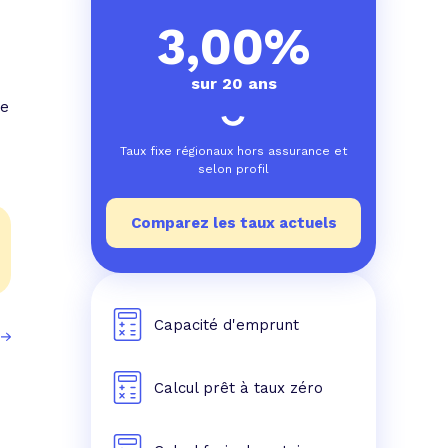
e prêt
e crédit conso
tes les simulations de rachat de crédit
3,00%
sur 20 ans
te
Taux fixe régionaux hors assurance et
selon profil
Comparez les taux actuels
Capacité d'emprunt
Calcul prêt à taux zéro