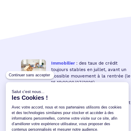
Immobilier
: des taux de crédit
toujours stables en juillet, avant un
possible mouvement à la rentrée
(le
16 18:00:00/07/2026)
Immobilier neuf
: la remontée des
taux réduit encore le pouvoir d'achat
des acquéreurs
(le 04
12:00:00/06/2026)