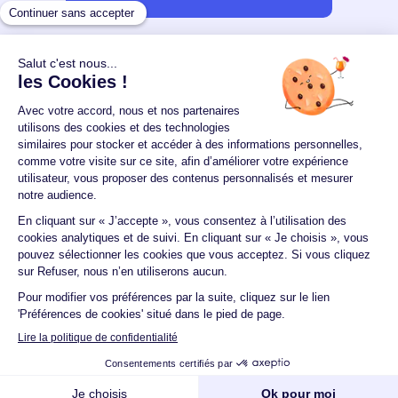
Un crédit vous engage et doit être remboursé.
Vérifiez vos capacités de remboursement avant de
vous engager.
Aucun versement, de quelque nature que ce soit, ne
peut être exigé d'un particulier avant l'obtention
d'un ou plusieurs prêts d'argent.
© 2026 Guide du crédit •
Plan du site
•
Mentions
légales
•
Accessibilité
•
Contact