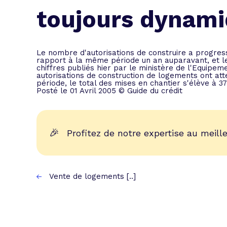
L'acte de
toujours dynam
Tous les 
Trouvez votre prêt conso au meilleur
Bénéficiez de notre expertise en reg
Le nombre d'autorisations de construire a progres
rapport à la même période un an auparavant, et l
Profitez de notre expertise au meilleu
chiffres publiés hier par le ministère de l'Equipeme
autorisations de construction de logements ont att
période, le total des mises en chantier s'élève à 3
Posté le 01 Avril 2005 © Guide du crédit
🎉
Profitez de notre expertise au meille
Vente de logements [..]