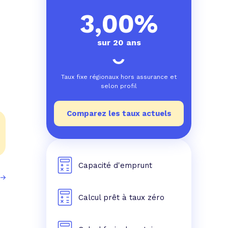
e prêt
e crédit conso
tes les simulations de rachat de crédit
3,00%
sur 20 ans
Taux fixe régionaux hors assurance et
selon profil
Comparez les taux actuels
Capacité d'emprunt
Calcul prêt à taux zéro