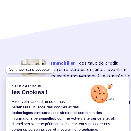
Immobilier
: des taux de crédit
toujours stables en juillet, avant un
possible mouvement à la rentrée
(le
16 18:00:00/07/2026)
Immobilier neuf
: la remontée des
taux réduit encore le pouvoir d'achat
des acquéreurs
(le 04
12:00:00/06/2026)