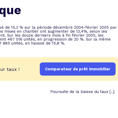
 vente et le remboursement
Toutes les simulations d
Toutes les simulations d
Tou
ique
immobilier
outils prêt immobilier
 taux !
roupement de crédits
sé de 15,2 % sur la période décembre 2004-février 2005 par
es mises en chantier ont augmenter de 13,4%, selon les
r taux !
nt. Sur les douze derniers mois à fin février 2005, les
eint 467 016 unités, en progression de 20 %. Sur la même
71 865 unités, en hausse de 15,8 %.
ur taux !
Comparateur de prêt immobilier
Poursuite de la baisse du taux [..]