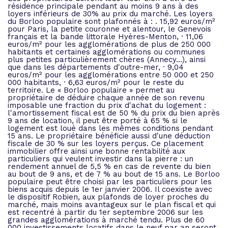
résidence principale pendant au moins 9 ans à des
loyers inférieurs de 30% au prix du marché. Les loyers
du Borloo populaire sont plafonnés à : . 15,92 euros/m²
pour Paris, la petite couronne et alentour, le Genevois
français et la bande littorale Hyères-Menton, · 11,06
euros/m² pour les agglomérations de plus de 250 000
habitants et certaines agglomérations ou communes
plus petites particulièrement chères (Annecy...), ainsi
que dans les départements d'outre-mer, · 9,04
euros/m² pour les agglomérations entre 50 000 et 250
000 habitants, · 6,63 euros/m² pour le reste du
territoire. Le « Borloo populaire » permet au
propriétaire de déduire chaque année de son revenu
imposable une fraction du prix d'achat du logement :
l'amortissement fiscal est de 50 % du prix du bien après
9 ans de location, il peut être porté à 65 % si le
logement est loué dans les mêmes conditions pendant
15 ans. Le propriétaire bénéficie aussi d'une déduction
fiscale de 30 % sur les loyers perçus. Ce placement
immobilier offre ainsi une bonne rentabilité aux
particuliers qui veulent investir dans la pierre : un
rendement annuel de 5,5 % en cas de revente du bien
au bout de 9 ans, et de 7 % au bout de 15 ans. Le Borloo
populaire peut être choisi par les particuliers pour les
biens acquis depuis le 1er janvier 2006. Il coexiste avec
le dispositif Robien, aux plafonds de loyer proches du
marché, mais moins avantageux sur le plan fiscal et qui
est recentré à partir du 1er septembre 2006 sur les
grandes agglomérations à marché tendu. Plus de 60
000 investissements locatifs dans le neuf par an seront