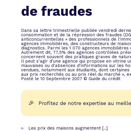
L'acte de
de fraudes
Tous les 
Trouvez votre prêt conso au meilleur
Bénéficiez de notre expertise en reg
Dans sa lettre trimestrielle publiée vendredi derni
consommation et de la répression des fraudes (DG
Profitez de notre expertise au meilleu
anticoncurrentielles » des professionnels de l'imm
agences immobilières, des constructeurs de maisons
diagnostics. Parmi les 1 070 agences immobilières 
Autrement dit, 77.5% des agences contrôlées présent
concernent souvent des pratiques graves de nature 
Il peut s'agir d'une agence qui propose en vitrine u
mauvaises ou d'absences d'informations sur les ho
vendues, notamment aux étudiants, dont certaines 
aux prix recherchés ou au prix réel du marché », e
Posté le 10 Septembre 2007 © Guide du crédit
🎉
Profitez de notre expertise au meille
Les prix des maisons augmentent [..]