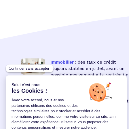
Immobilier
: des taux de crédit
toujours stables en juillet, avant un
possible mouvement à la rentrée
(le
16 18:00:00/07/2026)
Immobilier neuf
: la remontée des
taux réduit encore le pouvoir d'achat
des acquéreurs
(le 04
12:00:00/06/2026)