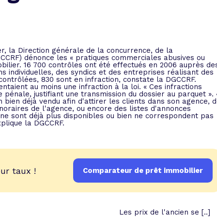
 vente et le remboursement
Toutes les simulations d
Toutes les simulations d
Tou
immobilier
outils prêt immobilier
 taux !
roupement de crédits
er, la Direction générale de la concurrence, de la
CCRF) dénonce les « pratiques commerciales abusives ou
r taux !
obilier. 16 700 contrôles ont été effectués en 2006 auprès de
 individuelles, des syndics et des entreprises réalisant des
contrôlées, 830 sont en infraction, constate la DGCCRF.
aient au moins une infraction à la loi. « Ces infractions
pénale, justifiant une transmission du dossier au parquet ». 
n bien déjà vendu afin d'attirer les clients dans son agence, 
noraires de l'agence, ou encore des listes d'annonces
ne sont déjà plus disponibles ou bien ne correspondent pas
xplique la DGCCRF.
ur taux !
Comparateur de prêt immobilier
Les prix de l'ancien se [..]