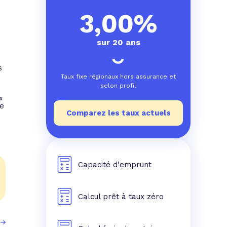
e prêt
e crédit conso
tes les simulations de rachat de crédit
3,00%
sur 20 ans
s
Taux fixe régionaux hors assurance et
selon profil
«
de
Comparez les taux actuels
Capacité d'emprunt
Calcul prêt à taux zéro