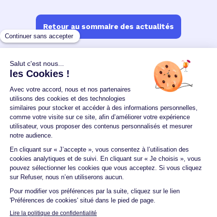
Retour au sommaire des actualités
Un crédit vous engage et doit être remboursé.
Vérifiez vos capacités de remboursement avant de
vous engager.
Aucun versement, de quelque nature que ce soit, ne
peut être exigé d'un particulier avant l'obtention
d'un ou plusieurs prêts d'argent.
© 2026 Guide du crédit •
Plan du site
•
Mentions
légales
•
Accessibilité
•
Contact