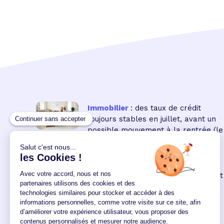
Immobilier
: des taux de crédit
toujours stables en juillet, avant un
possible mouvement à la rentrée
(le
16 18:00:00/07/2026)
Immobilier neuf
: la remontée des
taux réduit encore le pouvoir d'achat
des acquéreurs
(le 04
12:00:00/06/2026)