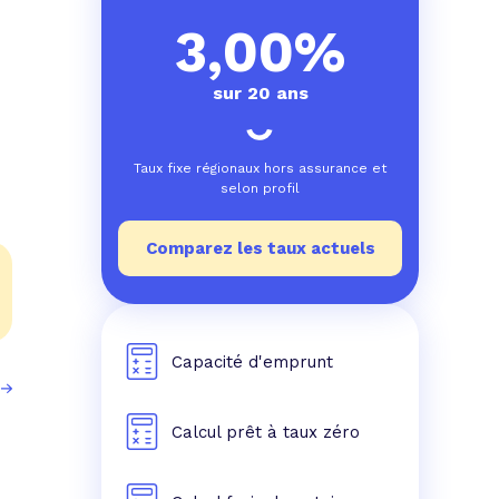
e prêt
e crédit conso
tes les simulations de rachat de crédit
3,00%
sur 20 ans
Taux fixe régionaux hors assurance et
selon profil
Comparez les taux actuels
Capacité d'emprunt
Calcul prêt à taux zéro