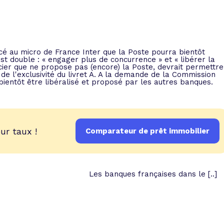
 vente et le remboursement
Toutes les simulations d
Toutes les simulations d
Tou
immobilier
outils prêt immobilier
 taux !
roupement de crédits
cé au micro de France Inter que la Poste pourra bientôt
st double : « engager plus de concurrence » et « libérer la
r taux !
ancier que ne propose pas (encore) la Poste, devrait permettre
e l'exclusivité du livret A. A la demande de la Commission
bientôt être libéralisé et proposé par les autres banques.
ur taux !
Comparateur de prêt immobilier
Les banques françaises dans le [..]