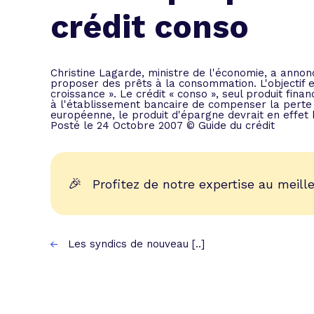
L'acte de
crédit conso
Tous les 
Trouvez votre prêt conso au meilleur
Bénéficiez de notre expertise en reg
Christine Lagarde, ministre de l'économie, a annon
proposer des prêts à la consommation. L'objectif e
Profitez de notre expertise au meilleu
croissance ». Le crédit « conso », seul produit fin
à l'établissement bancaire de compenser la perte d
européenne, le produit d'épargne devrait en effet 
Posté le 24 Octobre 2007 © Guide du crédit
🎉
Profitez de notre expertise au meille
Les syndics de nouveau [..]