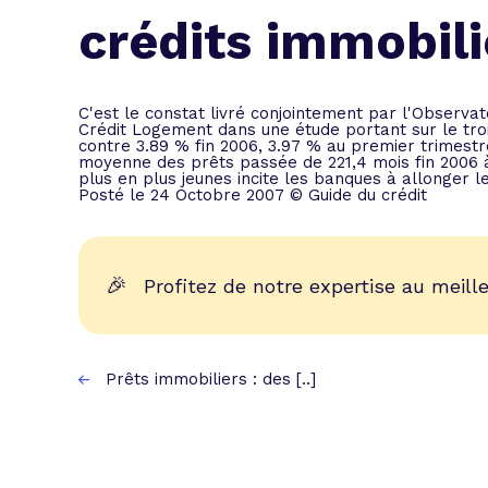
L'acte de
crédits immobili
Tous les 
Trouvez votre prêt conso au meilleur
Bénéficiez de notre expertise en reg
C'est le constat livré conjointement par l'Observa
Crédit Logement dans une étude portant sur le tro
Profitez de notre expertise au meilleu
contre 3.89 % fin 2006, 3.97 % au premier trimest
moyenne des prêts passée de 221,4 mois fin 2006 à 
plus en plus jeunes incite les banques à allonger 
Posté le 24 Octobre 2007 © Guide du crédit
🎉
Profitez de notre expertise au meille
Prêts immobiliers : des [..]