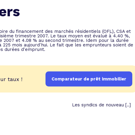
 vente et le remboursement
Toutes les simulations d
Toutes les simulations d
Tou
ers
immobilier
outils prêt immobilier
 taux !
roupement de crédits
toire du financement des marchés résidentiels (OFL), CSA et
isième trimestre 2007. Le taux moyen est évalué à 4.40 %,
r taux !
re 2007 et 4.08 % au second trimestre. Idem pour la durée
225 mois aujourd'hui. Le fait que les emprunteurs soient de
les durées d'emprunt.
ur taux !
Comparateur de prêt immobilier
Les syndics de nouveau [..]