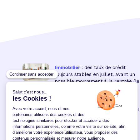
Immobilier
: des taux de crédit
toujours stables en juillet, avant un
possible mouvement à la rentrée
(le
16 18:00:00/07/2026)
Immobilier neuf
: la remontée des
taux réduit encore le pouvoir d'achat
des acquéreurs
(le 04
12:00:00/06/2026)