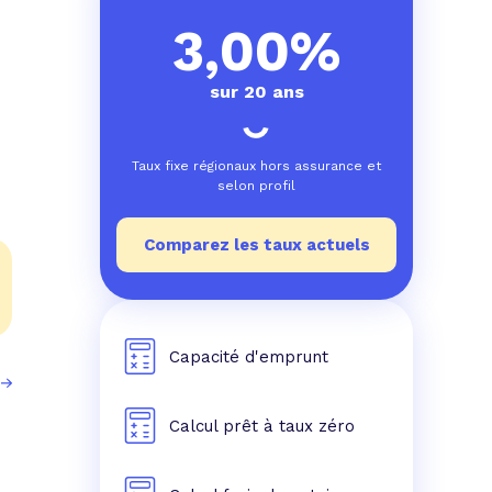
e prêt
e crédit conso
tes les simulations de rachat de crédit
3,00%
sur 20 ans
Taux fixe régionaux hors assurance et
selon profil
Comparez les taux actuels
Capacité d'emprunt
Calcul prêt à taux zéro