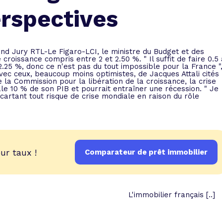
 vente et le remboursement
Toutes les simulations d
Toutes les simulations d
Tou
erspectives
immobilier
outils prêt immobilier
 taux !
roupement de crédits
nd Jury RTL-Le Figaro-LCI, le ministre du Budget et des
roissance compris entre 2 et 2.50 %. " Il suffit de faire 0.5 
r taux !
 2.25 %, donc ce n'est pas du tout impossible pour la France "
vec ceux, beaucoup moins optimistes, de Jacques Attali cités
 la Commission pour la libération de la croissance, la crise
le 10 % de son PIB et pourrait entraîner une récession. " Je
écartant tout risque de crise mondiale en raison du rôle
ur taux !
Comparateur de prêt immobilier
L'immobilier français [..]