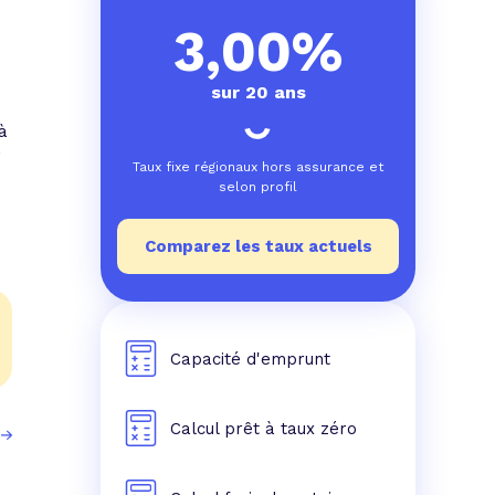
e prêt
e crédit conso
tes les simulations de rachat de crédit
3,00%
sur 20 ans
à
,
Taux fixe régionaux hors assurance et
selon profil
Comparez les taux actuels
Capacité d'emprunt
Calcul prêt à taux zéro