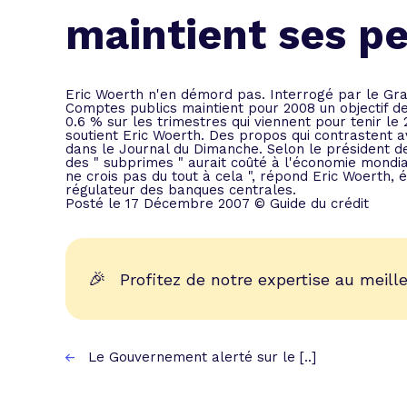
L'acte de
maintient ses p
Tous les 
Trouvez votre prêt conso au meilleur
Bénéficiez de notre expertise en reg
Eric Woerth n'en démord pas. Interrogé par le Gra
Comptes publics maintient pour 2008 un objectif de c
Profitez de notre expertise au meilleu
0.6 % sur les trimestres qui viennent pour tenir le
soutient Eric Woerth. Des propos qui contrastent a
dans le Journal du Dimanche. Selon le président de
des " subprimes " aurait coûté à l'économie mondia
ne crois pas du tout à cela ", répond Eric Woerth, 
régulateur des banques centrales.
Posté le 17 Décembre 2007 © Guide du crédit
🎉
Profitez de notre expertise au meille
Le Gouvernement alerté sur le [..]