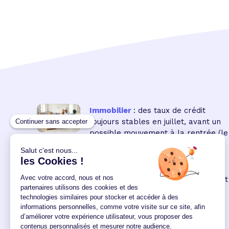
Immobilier
: des taux de crédit
toujours stables en juillet, avant un
possible mouvement à la rentrée
(le
16 18:00:00/07/2026)
Immobilier neuf
: la remontée des
taux réduit encore le pouvoir d'achat
des acquéreurs
(le 04
12:00:00/06/2026)