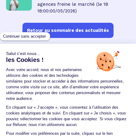
agences freine le marché
(le 18
18:00:00/05/2026)
Retour au sommaire des actualités
Un crédit vous engage et doit être remboursé.
Vérifiez vos capacités de remboursement avant de
vous engager.
Aucun versement, de quelque nature que ce soit, ne
peut être exigé d'un particulier avant l'obtention
d'un ou plusieurs prêts d'argent.
© 2026 Guide du crédit •
Plan du site
•
Mentions