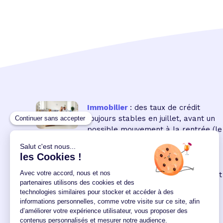
Immobilier
: des taux de crédit
toujours stables en juillet, avant un
possible mouvement à la rentrée
(le
16 18:00:00/07/2026)
Immobilier neuf
: la remontée des
taux réduit encore le pouvoir d'achat
des acquéreurs
(le 04
12:00:00/06/2026)