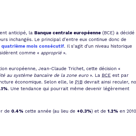
 vente et le remboursement
Toutes les simulations d
Toutes les simulations d
Tou
immobilier
outils prêt immobilier
 taux !
roupement de crédits
ient anticipé, la
Banque centrale européenne
(BCE) a décidé
eurs inchangés. Le principal d'entre eux continue donc de
r taux !
e
quatrième mois consécutif
. Il s'agit d'un niveau historique
sidèrent comme «
approprié
».
ution européenne, Jean-Claude Trichet, cette décision «
dité au système bancaire de la zone euro
». La
BCE
est par
oncture économique. Selon elle, le
PIB
devrait ainsi reculer, n
.1%
. Une tendance qui pourrait même devenir légèrement
er de
0.4%
cette année (au lieu de
+0.3%
) et de
1.2%
en 201