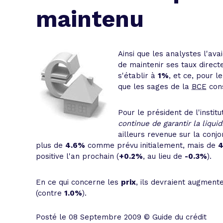
L'acte de
maintenu
Tous les 
Trouvez votre prêt conso au meilleur
Bénéficiez de notre expertise en reg
Ainsi que les analystes l'ava
de maintenir ses taux direct
Profitez de notre expertise au meilleu
s'établir à
1%
, et ce, pour l
que les sages de la
BCE
con
Pour le président de l'instit
continue de garantir la liqui
ailleurs revenue sur la conj
plus de
4.6%
comme prévu initialement, mais de
4
positive l'an prochain (
+0.2%
, au lieu de
-0.3%
).
En ce qui concerne les
prix
, ils devraient augment
(contre
1.0%
).
Posté le 08 Septembre 2009 © Guide du crédit