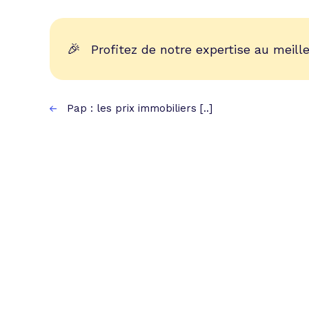
🎉
Profitez de notre expertise au meille
Pap : les prix immobiliers [..]