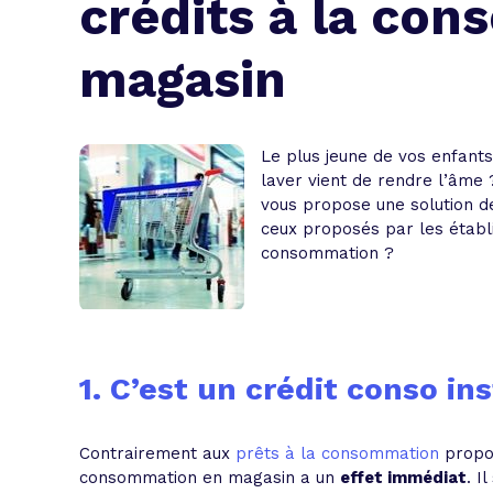
crédits à la co
L'acte de
Tous les 
magasin
Trouvez votre prêt conso au meilleur
Bénéficiez de notre expertise en reg
Profitez de notre expertise au meilleu
Le plus jeune de vos enfant
laver vient de rendre l’âme
vous propose une solution de
ceux proposés par les établi
consommation ?
1. C’est un crédit conso in
Contrairement aux
prêts à la consommation
propos
consommation en magasin a un
effet immédiat
. I