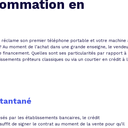
nsommation en
 vente et le remboursement
Toutes les simulations d
Toutes les simulations d
Tou
immobilier
outils prêt immobilier
 taux !
roupement de crédits
r taux !
s réclame son premier téléphone portable et votre machine 
 ? Au moment de l’achat dans une grande enseigne, le vende
 financement. Quelles sont ses particularités par rapport à
ssements prêteurs classiques ou via un courtier en crédit à 
stantané
és par les établissements bancaires, le crédit
l suffit de signer le contrat au moment de la vente pour qu’il