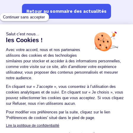
Retour au sommaire des actualités
Un crédit vous engage et doit être remboursé.
Vérifiez vos capacités de remboursement avant de
vous engager.
Aucun versement, de quelque nature que ce soit, ne
peut être exigé d'un particulier avant l'obtention
d'un ou plusieurs prêts d'argent.
© 2026 Guide du crédit •
Plan du site
•
Mentions
légales
•
Accessibilité
•
Contact