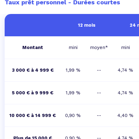
Taux prêt personnel - Durées courtes
12 mois
24 
Montant
mini
moyen*
mini
3 000 € à 4 999 €
1,99 %
--
4,74 %
5 000 € à 9 999 €
1,99 %
--
4,74 %
10 000 € à 14 999 €
0,90 %
--
4,40 %
Plus de 15 000 €
0,90 %
--
4,74 %