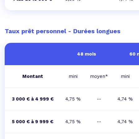
Taux prêt personnel - Durées longues
48 mois
60 
Montant
mini
moyen*
mini
3 000 € à 4 999 €
4,75 %
--
4,74 %
5 000 € à 9 999 €
4,75 %
--
4,74 %