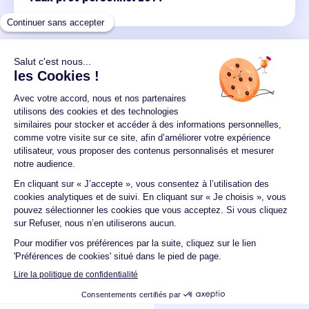
Un crédit vous engage et doit être remboursé.
Vérifiez vos capacités de remboursement avant de
vous engager.
Aucun versement, de quelque nature que ce soit, ne
peut être exigé d'un particulier avant l'obtention
d'un ou plusieurs prêts d'argent.
© 2026 Guide du crédit •
Plan du site
•
Mentions
légales
•
Accessibilité
•
Contact