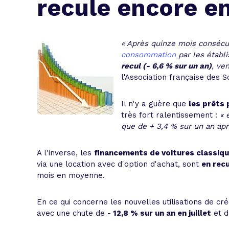
recule encore en 
L'acte de
Tous les 
« Après quinze mois consécu
Trouvez votre prêt conso au meilleur
Bénéficiez de notre expertise en reg
consommation
par les établ
recul (- 6,6 % sur un an)
, ve
Profitez de notre expertise au meilleu
l'Association française des S
Il n'y a guère que
les prêts 
très fort ralentissement :
« 
que de + 3,4 % sur un an apr
A l'inverse, les
financements de voitures classiqu
via une location avec d'option d'achat, sont
en recu
mois en moyenne.
En ce qui concerne les nouvelles utilisations de c
avec une chute de
- 12,8 % sur un an en juillet
et d