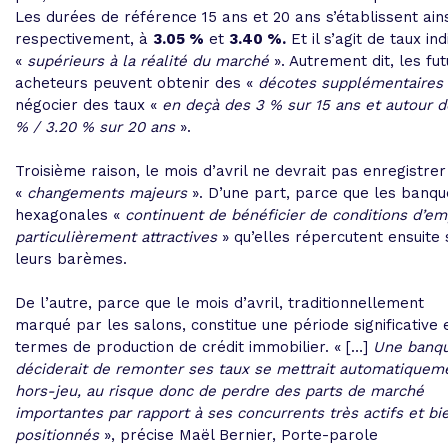
Les durées de référence 15 ans et 20 ans s’établissent ains
respectivement, à
3.05 %
et
3.40 %.
Et il s’agit de taux ind
«
supérieurs à la réalité du marché
». Autrement dit, les fut
acheteurs peuvent obtenir des «
décotes supplémentaires
négocier des taux «
en deçà des 3 % sur 15 ans et autour d
% / 3.20 % sur 20 ans
».
Troisième raison, le mois d’avril ne devrait pas enregistrer
«
changements majeurs
». D’une part, parce que les banqu
hexagonales «
continuent de bénéficier de conditions d’e
particulièrement attractives
» qu’elles répercutent ensuite 
leurs barèmes.
De l’autre, parce que le mois d’avril, traditionnellement
marqué par les salons, constitue une période significative 
termes de production de crédit immobilier. « […]
Une banqu
déciderait de remonter ses taux se mettrait automatiquem
hors-jeu, au risque donc de perdre des parts de marché
importantes par rapport à ses concurrents très actifs et bi
positionnés
», précise Maël Bernier, Porte-parole