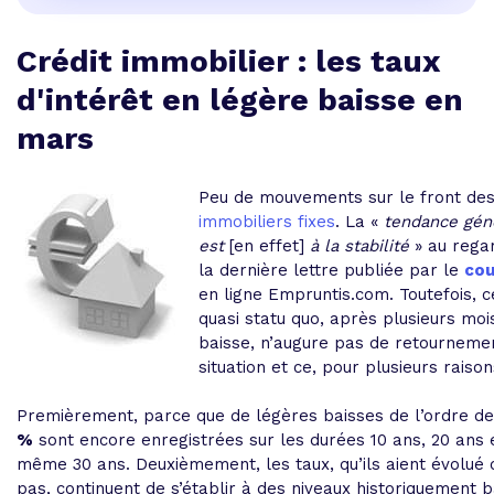
Crédit immobilier : les taux
d'intérêt en légère baisse en
mars
Peu de mouvements sur le front de
immobiliers fixes
. La «
tendance gén
est
[en effet]
à la stabilité
» au rega
la dernière lettre publiée par le
cou
en ligne Empruntis.com. Toutefois, c
quasi statu quo, après plusieurs moi
baisse, n’augure pas de retourneme
situation et ce, pour plusieurs raison
Premièrement, parce que de légères baisses de l’ordre d
%
sont encore enregistrées sur les durées 10 ans, 20 ans 
même 30 ans. Deuxièmement, les taux, qu’ils aient évolué 
pas, continuent de s’établir à des niveaux historiquement b