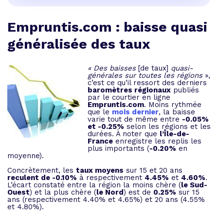
Empruntis.com : baisse quasi
généralisée des taux
« Des baisses
[de taux]
quasi-
générales sur toutes les régions
»,
c’est ce qu’il ressort des derniers
baromètres régionaux
publiés
par le courtier en ligne
Empruntis.com
. Moins rythmée
que le
mois dernier
, la baisse
varie tout de même entre
-0.05%
et -0.25%
selon les régions et les
durées. À noter que
l’Île-de-
France
enregistre les replis les
plus importants (
-0.20%
en
moyenne).
Concrètement, les
taux moyens
sur 15 et 20 ans
reculent de -0.10%
à respectivement
4.45%
et
4.60%
.
L’écart constaté entre la région la moins chère (
le Sud-
Ouest
) et la plus chère (
le Nord
) est de
0.25%
sur 15
ans (respectivement 4.40% et 4.65%) et 20 ans (4.55%
et 4.80%).