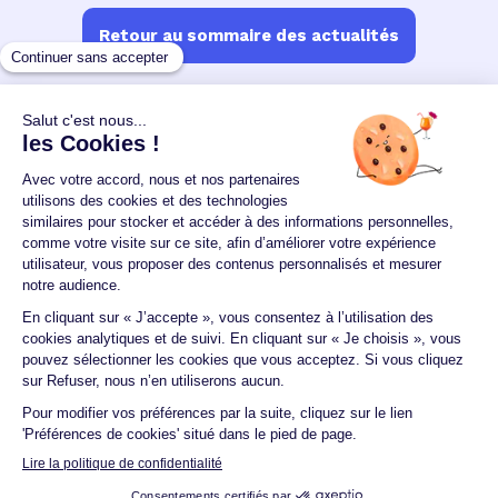
Retour au sommaire des actualités
Un crédit vous engage et doit être remboursé.
Vérifiez vos capacités de remboursement avant de
vous engager.
Aucun versement, de quelque nature que ce soit, ne
peut être exigé d'un particulier avant l'obtention
d'un ou plusieurs prêts d'argent.
© 2026 Guide du crédit •
Plan du site
•
Mentions
légales
•
Accessibilité
•
Contact