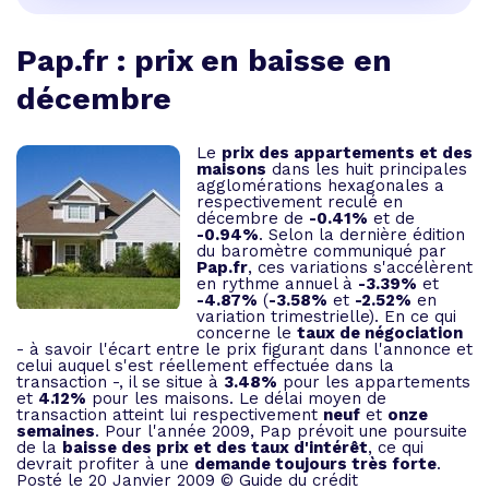
Pap.fr : prix en baisse en
décembre
Le
prix des appartements et des
maisons
dans les huit principales
agglomérations hexagonales a
respectivement reculé en
décembre de
-0.41%
et de
-0.94%
. Selon la dernière édition
du baromètre communiqué par
Pap.fr
, ces variations s'accélèrent
en rythme annuel à
-3.39%
et
-4.87%
(
-3.58%
et
-2.52%
en
variation trimestrielle). En ce qui
concerne le
taux de négociation
- à savoir l'écart entre le prix figurant dans l'annonce et
celui auquel s'est réellement effectuée dans la
transaction -, il se situe à
3.48%
pour les appartements
et
4.12%
pour les maisons. Le délai moyen de
transaction atteint lui respectivement
neuf
et
onze
semaines
. Pour l'année 2009, Pap prévoit une poursuite
de la
baisse des prix et des
taux d'intérêt
, ce qui
devrait profiter à une
demande toujours très forte
.
Posté le 20 Janvier 2009 © Guide du crédit