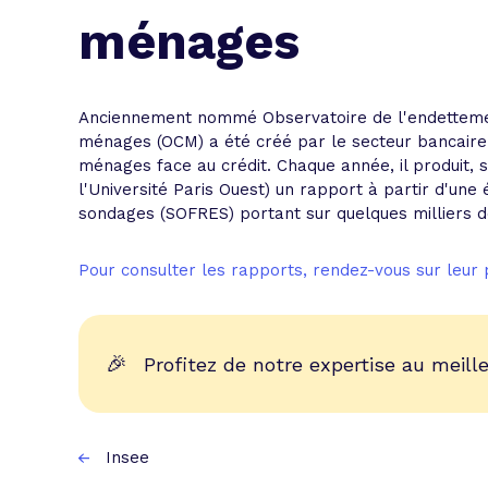
L'acte de
ménages
Tous les 
Trouvez votre prêt conso au meilleur
Bénéficiez de notre expertise en reg
Anciennement nommé Observatoire de l'endettemen
ménages (OCM) a été créé par le secteur bancaire 
Profitez de notre expertise au meilleu
ménages face au crédit. Chaque année, il produit, s
l'Université Paris Ouest) un rapport à partir d'une
sondages (SOFRES) portant sur quelques milliers 
Pour consulter les rapports, rendez-vous sur leur
🎉
Profitez de notre expertise au meille
Insee