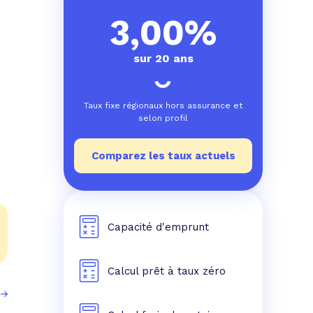
e prêt
e crédit conso
tes les simulations de rachat de crédit
3,00%
sur 20 ans
Taux fixe régionaux hors assurance et
selon profil
Comparez les taux actuels
Capacité d'emprunt
Calcul prêt à taux zéro