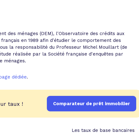
 vente et le remboursement
Toutes les simulations d
Toutes les simulations d
Tou
immobilier
outils prêt immobilier
 taux !
roupement de crédits
t des ménages (OEM), l'Observatoire des crédits aux
français en 1989 afin d'étudier le comportement des
r taux !
ous la responsabilité du Professeur Michel Mouillart (de
 étude réalisée par la Société française d'enquêtes par
de ménages.
 page dédiée
.
ur taux !
Comparateur de prêt immobilier
Les taux de base bancaires