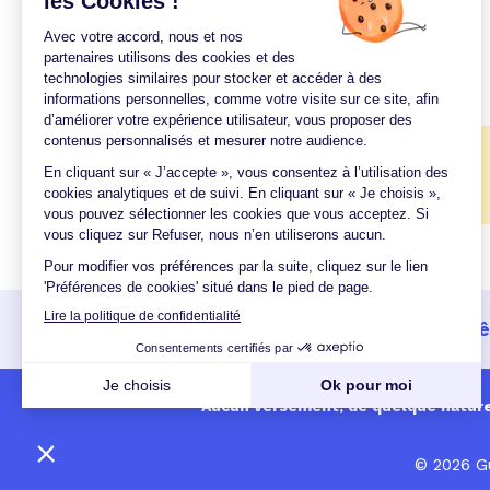
Taux octobre 2016
Taux novembre 2016
Taux décembre 2016
🎉
Quel taux pour mon projet ?
Un crédit vous engage et doit 
Aucun versement, de quelque nature q
© 2026 Gu