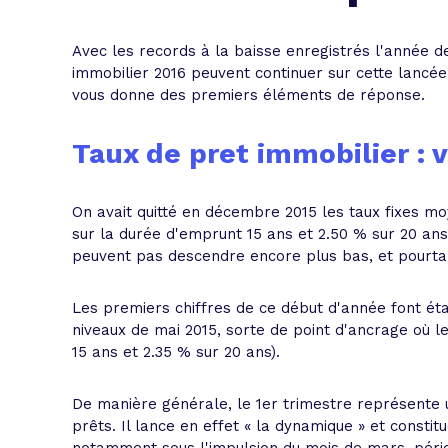
L'acte de
Tous les 
Avec les records à la baisse enregistrés l'année d
immobilier 2016 peuvent continuer sur cette lancée. I
vous donne des premiers éléments de réponse.
Trouvez votre prêt conso au meilleur
Bénéficiez de notre expertise en reg
Profitez de notre expertise au meilleu
Taux de pret immobilier : 
On avait quitté en décembre 2015 les taux fixes 
sur la durée d'emprunt 15 ans et 2.50 % sur 20 ans
peuvent pas descendre encore plus bas, et pourtan
Les premiers chiffres de ce début d'année font éta
niveaux de mai 2015, sorte de point d'ancrage où les
15 ans et 2.35 % sur 20 ans).
De manière générale, le 1er trimestre représente 
prêts. Il lance en effet « la dynamique » et consti