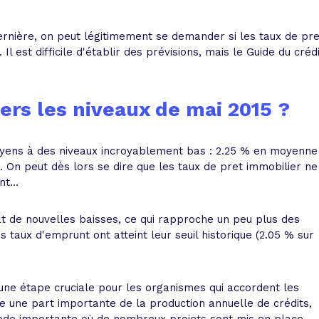
 vente et le remboursement
Toutes les simulations d
Toutes les simulations d
Tou
immobilier
outils prêt immobilier
ernière, on peut légitimement se demander si les taux de pre
l est difficile d'établir des prévisions, mais le Guide du crédi
 taux !
roupement de crédits
r taux !
vers les niveaux de mai 2015 ?
moyens à des niveaux incroyablement bas : 2.25 % en moyenne
. On peut dès lors se dire que les taux de pret immobilier ne
t...
t de nouvelles baisses, ce qui rapproche un peu plus des
 taux d'emprunt ont atteint leur seuil historique (2.05 % sur
une étape cruciale pour les organismes qui accordent les
tue une part importante de la production annuelle de crédits,