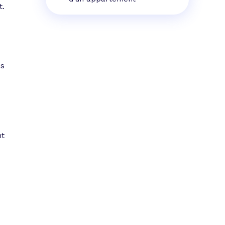
t.
es
nt