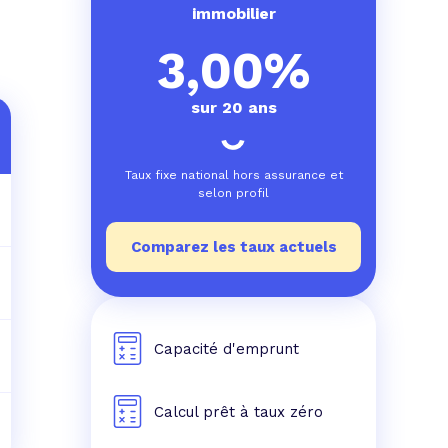
e prêt
e crédit conso
tes les simulations de rachat de crédit
immobilier
3,00%
sur 20 ans
Taux fixe national hors assurance et
selon profil
Comparez les taux actuels
Capacité d'emprunt
Calcul prêt à taux zéro