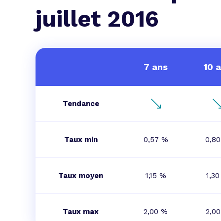
L'acte de
juillet 2016
Tous les 
Trouvez votre prêt conso au meilleur
Bénéficiez de notre expertise en reg
Profitez de notre expertise au meilleu
7 ans
10 
Tendance
Taux min
0,57 %
0,8
Taux moyen
1,15 %
1,3
Taux max
2,00 %
2,0