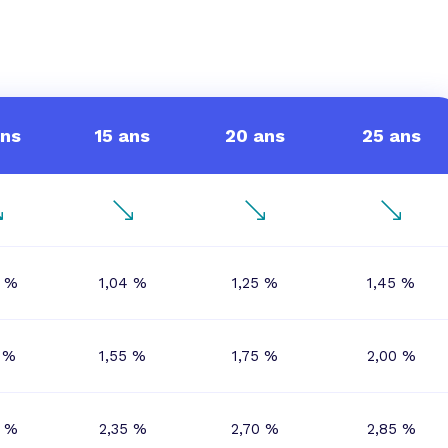
 vente et le remboursement
Toutes les simulations d
Toutes les simulations d
Tou
immobilier
outils prêt immobilier
 taux !
roupement de crédits
r taux !
ans
15 ans
20 ans
25 ans
0 %
1,04 %
1,25 %
1,45 %
0 %
1,55 %
1,75 %
2,00 %
0 %
2,35 %
2,70 %
2,85 %