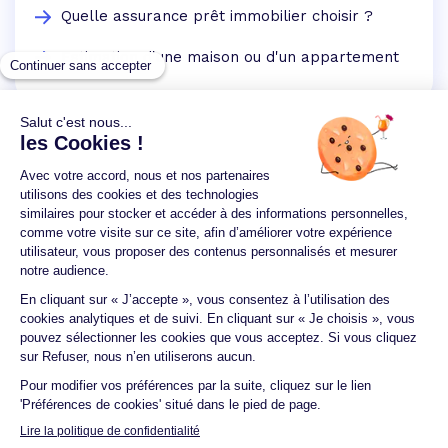
Quelle assurance prêt immobilier choisir ?
Estimation d'une maison ou d'un appartement
Un crédit vous engage et doit être remboursé.
Vérifiez vos capacités de remboursement avant de
vous engager.
Aucun versement, de quelque nature que ce soit, ne
peut être exigé d'un particulier avant l'obtention
d'un ou plusieurs prêts d'argent.
© 2026 Guide du crédit •
Plan du site
•
Mentions
légales
•
Accessibilité
•
Contact