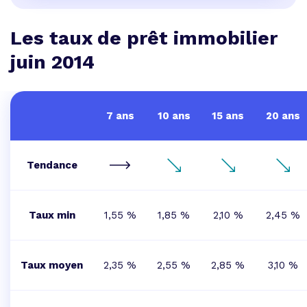
Les taux de prêt immobilier
juin 2014
7 ans
10 ans
15 ans
20 ans
Tendance
Taux min
1,55 %
1,85 %
2,10 %
2,45 %
Taux moyen
2,35 %
2,55 %
2,85 %
3,10 %