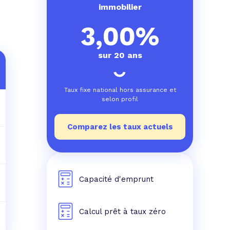
e prêt
e crédit conso
tes les simulations de rachat de crédit
immobilier
3,00%
sur 20 ans
Taux fixe national hors assurance et
selon profil
Comparez les taux actuels
Capacité d'emprunt
Calcul prêt à taux zéro