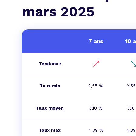
L'acte de
mars 2025
Tous les 
Trouvez votre prêt conso au meilleur
Bénéficiez de notre expertise en reg
Profitez de notre expertise au meilleu
7 ans
10 
Tendance
Taux min
2,55 %
2,5
Taux moyen
3,10 %
3,1
Taux max
4,39 %
4,3