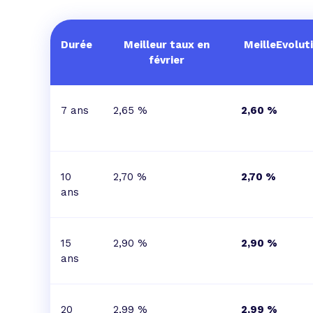
Durée
Meilleur taux en
MeilleEvolut
février
7 ans
2,65 %
2,60 %
10
2,70 %
2,70 %
ans
15
2,90 %
2,90 %
ans
20
2,99 %
2,99 %