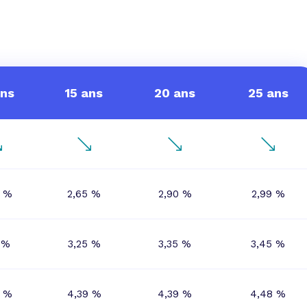
 vente et le remboursement
Toutes les simulations d
Toutes les simulations d
Tou
immobilier
outils prêt immobilier
 taux !
roupement de crédits
r taux !
ans
15 ans
20 ans
25 ans
5 %
2,65 %
2,90 %
2,99 %
0 %
3,25 %
3,35 %
3,45 %
9 %
4,39 %
4,39 %
4,48 %