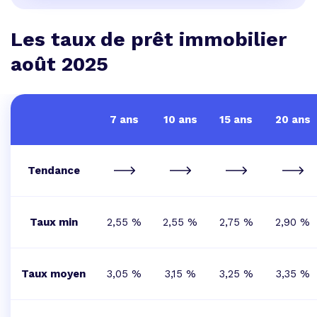
Les taux de prêt immobilier
août 2025
7 ans
10 ans
15 ans
20 ans
Tendance
Taux min
2,55 %
2,55 %
2,75 %
2,90 %
Taux moyen
3,05 %
3,15 %
3,25 %
3,35 %