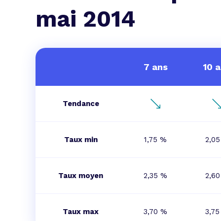
L'acte de
mai 2014
Tous les 
Trouvez votre prêt conso au meilleur
Bénéficiez de notre expertise en reg
Profitez de notre expertise au meilleu
7 ans
10 
Tendance
Taux min
1,75 %
2,0
Taux moyen
2,35 %
2,6
Taux max
3,70 %
3,75