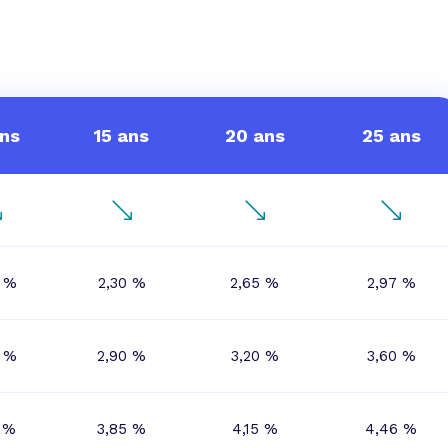
 vente et le remboursement
Toutes les simulations d
Toutes les simulations d
Tou
immobilier
outils prêt immobilier
 taux !
roupement de crédits
r taux !
ans
15 ans
20 ans
25 ans
5 %
2,30 %
2,65 %
2,97 %
0 %
2,90 %
3,20 %
3,60 %
 %
3,85 %
4,15 %
4,46 %