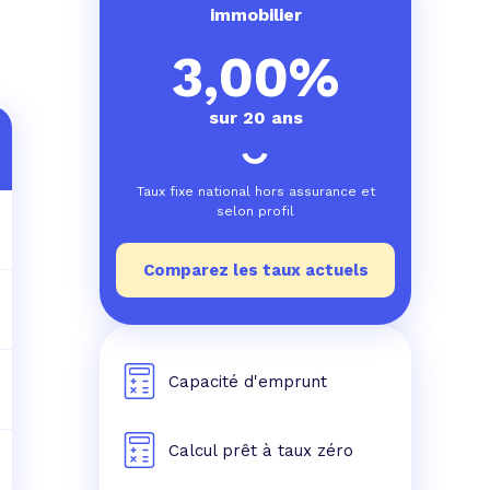
e prêt
e crédit conso
tes les simulations de rachat de crédit
immobilier
3,00%
sur 20 ans
Taux fixe national hors assurance et
selon profil
Comparez les taux actuels
Capacité d'emprunt
Calcul prêt à taux zéro