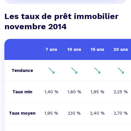
Les taux de prêt immobilier
novembre 2014
7 ans
10 ans
15 ans
20 ans
Tendance
Taux min
1,40 %
1,60 %
1,95 %
2,25 %
Taux moyen
1,95 %
2,10 %
2,40 %
2,70 %