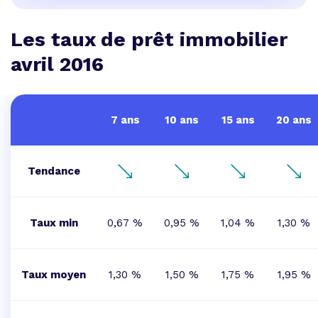
Les taux de prêt immobilier
avril 2016
7 ans
10 ans
15 ans
20 ans
Tendance
Taux min
0,67 %
0,95 %
1,04 %
1,30 %
Taux moyen
1,30 %
1,50 %
1,75 %
1,95 %