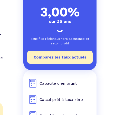
e prêt
e crédit conso
tes les simulations de rachat de crédit
3,00%
sur 20 ans
x
,
Taux fixe régionaux hors assurance et
selon profil

.
Comparez les taux actuels
re
s
Capacité d'emprunt
Calcul prêt à taux zéro