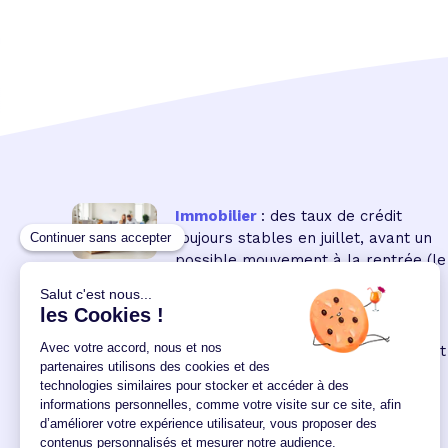
Immobilier
: des taux de crédit
toujours stables en juillet, avant un
possible mouvement à la rentrée
(le
16 18:00:00/07/2026)
Immobilier neuf
: la remontée des
taux réduit encore le pouvoir d'achat
des acquéreurs
(le 04
12:00:00/06/2026)