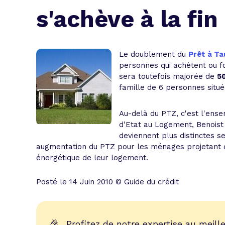
L'acte de
s'achève à la fi
Tous les 
Trouvez votre prêt conso au meilleur
Bénéficiez de notre expertise en reg
Le doublement du
Prêt à Ta
personnes qui achètent ou fo
Profitez de notre expertise au meilleu
sera toutefois majorée de
5
famille de 6 personnes situé
Au-delà du PTZ, c'est l'ense
d'Etat au Logement, Benoist A
deviennent plus distinctes s
augmentation du PTZ pour les ménages projetant d
énergétique de leur logement.
Posté le 14 Juin 2010 © Guide du crédit
🎉
Profitez de notre expertise au meille