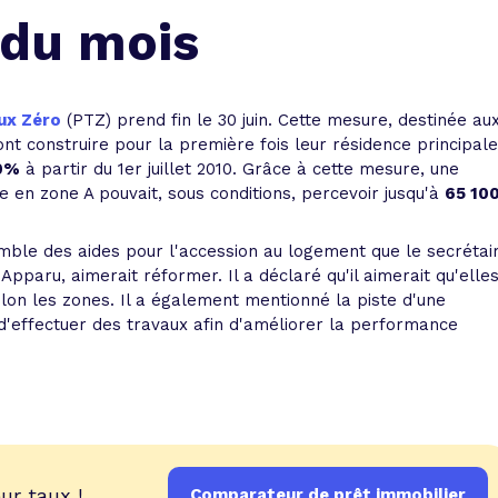
 vente et le remboursement
Toutes les simulations d
Toutes les simulations d
Tou
n du mois
immobilier
outils prêt immobilier
 taux !
roupement de crédits
ux Zéro
(PTZ) prend fin le 30 juin. Cette mesure, destinée au
nt construire pour la première fois leur résidence principale
r taux !
0%
à partir du 1er juillet 2010. Grâce à cette mesure, une
e en zone A pouvait, sous conditions, percevoir jusqu'à
65 100 
mble des aides pour l'accession au logement que le secrétai
pparu, aimerait réformer. Il a déclaré qu'il aimerait qu'elle
elon les zones. Il a également mentionné la piste d'une
'effectuer des travaux afin d'améliorer la performance
ur taux !
Comparateur de prêt immobilier