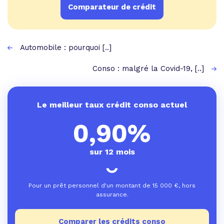
Comparateur de crédit
Automobile : pourquoi [..]
Conso : malgré la Covid-19, [..]
Le meilleur taux crédit conso actuel
0,90%
sur 12 mois
Pour un prêt personnel d'un montant de
15 000
€, hors
assurance.
Comparer les crédits conso