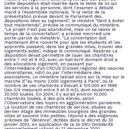
Cette disposition était insérée dans le texte de loi sur
les services à la personne, dont l'examen a débuté
mardi à l'Assemblée nationale. "A la veille de la
présentation prévue devant le Parlement des
dispositions liées au logement", le ministre "tient à éviter
tout malentendu", précise le communiqué du ministère.
"Le projet n'est pas abandonné, mais on se laisse le
temps de la concertation", a précisé mercredi une
porte-parole du ministère. "La concertation doit
maintenant être rouverte pour que les étudiants et les
apprentis puissent, dans les grandes villes, trouver des
logements aidés", indique le communiqué. Repères La
disposition devait permettre de louer les chambres
entre 7 m2 et 9 m2, avec un bail écrit donnant droit à
des allocations logement, en passant par
l'intermédiaire d'un CROUS (Conseil régional des oeuvres
universitaires, ndlr) ou par l'intermédiaire des
associations. Le ministère tablait alors sur la mise sur le
marché d'"au moins 2.000 logements à Paris", où le
nombre de ces chambres s'élevait à 105.000 en 1999
(les 3/4 mesurant entre 5 et 9 m2), dont seulement
20.000 louées. En 2004, il y aurait environ 10.000
chambres louées, à des prix élevés, selon
l'Observatoire des loyers en agglomération parisienne.
La location de ces chambres de service, situées au
dernier étage des immeubles bourgeois des grandes
villes et souvent très petites, répond à des exigences
précises de "décence", dictées dans le décret du 30
janvier 2002, en application de la loi SRU (Solidarité
renouvellement urbain) du 13 décembre 2000