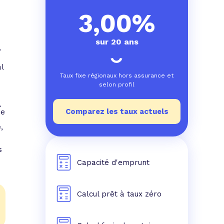
e prêt
e crédit conso
tes les simulations de rachat de crédit
3,00%
sur 20 ans
"
l
Taux fixe régionaux hors assurance et
selon profil
A
Comparez les taux actuels
de
e
,
s
Capacité d'emprunt
Calcul prêt à taux zéro