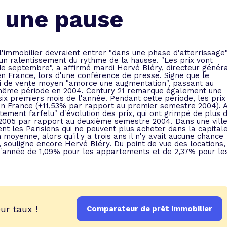
 vente et le remboursement
Toutes les simulations d
Toutes les simulations d
Tou
 une pause
immobilier
outils prêt immobilier
 taux !
roupement de crédits
 l'immobilier devraient entrer "dans une phase d'atterrissage
n ralentissement du rythme de la hausse. "Les prix vont
r taux !
de septembre", a affirmé mardi Hervé Bléry, directeur généra
n France, lors d'une conférence de presse. Signe que le
ai de vente moyen "amorce une augmentation", passant au
 même période en 2004. Century 21 remarque également une
ix premiers mois de l'année. Pendant cette période, les prix
en France (+11,53% par rapport au premier semestre 2004). 
tement farfelu" d'évolution des prix, qui ont grimpé de plus 
005 par rapport au deuxième semestre 2004. Dans une vill
nt les Parisiens qui ne peuvent plus acheter dans la capitale
oyenne, alors qu'il y a trois ans il n'y avait aucune chance
 souligne encore Hervé Bléry. Du point de vue des locations,
e l'année de 1,09% pour les appartements et de 2,37% pour le
ur taux !
Comparateur de prêt immobilier