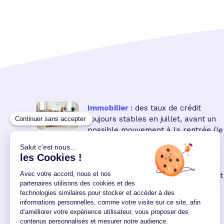
Immobilier
: des taux de crédit
toujours stables en juillet, avant un
possible mouvement à la rentrée
(le
16 18:00:00/07/2026)
Immobilier neuf
: la remontée des
taux réduit encore le pouvoir d'achat
des acquéreurs
(le 04
12:00:00/06/2026)