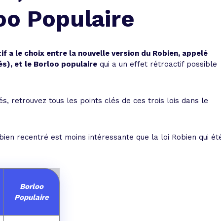
 vente et le remboursement
Toutes les simulations d
Toutes les simulations d
Tou
oo Populaire
immobilier
outils prêt immobilier
 taux !
roupement de crédits
tif a le choix entre la nouvelle version du Robien, appelé
s), et le Borloo populaire
qui a un effet rétroactif possible
r taux !
 retrouvez tous les points clés de ces trois lois dans le
ien recentré est moins intéressante que la loi Robien qui ét
Borloo
Populaire