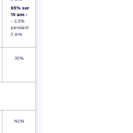
65% sur
15 ans :
- 2,5%
pendant
3 ans
30%
NON