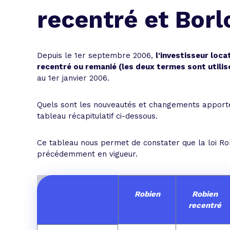
L'acte de
recentré et Borl
Tous les 
Trouvez votre prêt conso au meilleur
Bénéficiez de notre expertise en reg
Depuis le 1er septembre 2006,
l'investisseur loca
recentré ou remanié (les deux termes sont utilisé
Profitez de notre expertise au meilleu
au 1er janvier 2006.
Quels sont les nouveautés et changements apportés,
tableau récapitulatif ci-dessous.
Ce tableau nous permet de constater que la loi Rob
précédemment en vigueur.
Robien
Robien
recentré