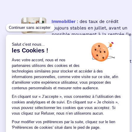
Immobilier
: des taux de crédit
toujours stables en juillet, avant un
possible mouvement à la rentrée
(le
16 18:00:00/07/2026)
Immobilier neuf
: la remontée des
taux réduit encore le pouvoir d'achat
des acquéreurs
(le 04
12:00:00/06/2026)