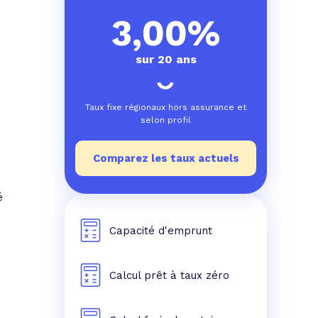
e prêt
e crédit conso
tes les simulations de rachat de crédit
3,00%
sur 20 ans
Taux fixe régionaux hors assurance et
selon profil
Comparez les taux actuels
é
Capacité d'emprunt
Calcul prêt à taux zéro