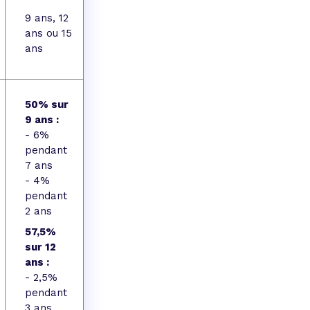
9 ans, 12
ans ou 15
ans
50% sur
9 ans :
- 6%
pendant
7 ans
- 4%
pendant
2 ans
57,5%
sur 12
ans :
- 2,5%
pendant
3 ans