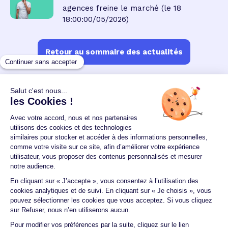
agences freine le marché
(le 18
18:00:00/05/2026)
Retour au sommaire des actualités
Un crédit vous engage et doit être remboursé.
Vérifiez vos capacités de remboursement avant de
vous engager.
Aucun versement, de quelque nature que ce soit, ne
peut être exigé d'un particulier avant l'obtention
d'un ou plusieurs prêts d'argent.
© 2026 Guide du crédit •
Plan du site
•
Mentions