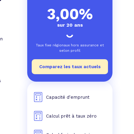
e prêt
e crédit conso
tes les simulations de rachat de crédit
3,00%
sur 20 ans
en
Taux fixe régionaux hors assurance et
selon profil
Comparez les taux actuels
s
Capacité d'emprunt
Calcul prêt à taux zéro