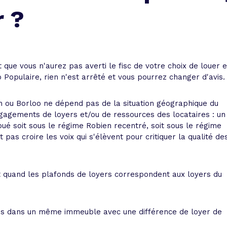
 vente et le remboursement
Toutes les simulations d
Toutes les simulations d
Tou
 ?
immobilier
outils prêt immobilier
 taux !
roupement de crédits
 que vous n'aurez pas averti le fisc de votre choix de louer 
r taux !
Populaire, rien n'est arrêté et vous pourrez changer d'avis.
en ou Borloo ne dépend pas de la situation géographique du
gagements de loyers et/ou de ressources des locataires : un
é soit sous le régime Robien recentré, soit sous le régime
t pas croire les voix qui s'élèvent pour critiquer la qualité de
t quand les plafonds de loyers correspondent aux loyers du
és dans un même immeuble avec une différence de loyer de