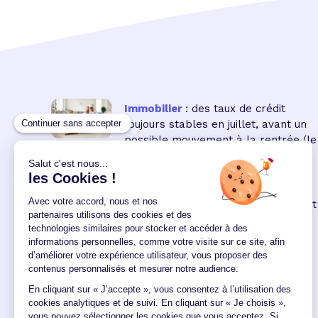
Immobilier
: des taux de crédit
toujours stables en juillet, avant un
possible mouvement à la rentrée
(le
16 18:00:00/07/2026)
Immobilier neuf
: la remontée des
taux réduit encore le pouvoir d'achat
des acquéreurs
(le 04
12:00:00/06/2026)