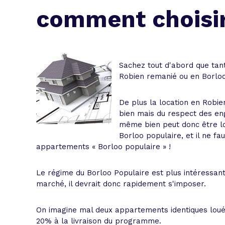
L'acte de
comment choisir
Tous les 
Trouvez votre prêt conso au meilleur
Bénéficiez de notre expertise en reg
Sachez tout d'abord que tant
Profitez de notre expertise au meilleu
Robien remanié ou en Borloo 
De plus la location en Robi
bien mais du respect des en
même bien peut donc être lou
Borloo populaire, et il ne fau
appartements « Borloo populaire » !
Le régime du Borloo Populaire est plus intéressan
marché, il devrait donc rapidement s'imposer.
On imagine mal deux appartements identiques lou
20% à la livraison du programme.