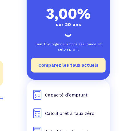
e prêt
e crédit conso
tes les simulations de rachat de crédit
3,00%
sur 20 ans
Taux fixe régionaux hors assurance et
selon profil
Comparez les taux actuels
Capacité d'emprunt
Calcul prêt à taux zéro