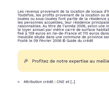
L'acte de
Tous les 
Les revenus provenant de la location de locaux d'h
Toutefois, les profits provenant de la location ou 
louées ou sous-louées font partie de la résidence pr
les personnes accueillies, leur résidence principale
Trouvez votre prêt conso au meilleur
Bénéficiez de notre expertise en reg
raisonnables. Au titre de l'année 2006, selon une in
le loyer annuel par mètre carré de surface habita
Profitez de notre expertise au meilleu
fixé à 159 euros en Ile-de-France et 115 euros dan
meublée située dans une commune de province sera
Posté le 09 Février 2006 © Guide du crédit
🎉
Profitez de notre expertise au meille
Attribution crédit : CNE et [..]