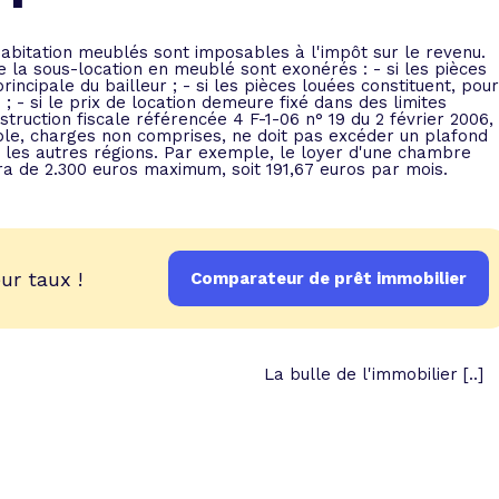
 vente et le remboursement
Toutes les simulations d
Toutes les simulations d
Tou
immobilier
outils prêt immobilier
abitation meublés sont imposables à l'impôt sur le revenu.
de la sous-location en meublé sont exonérés : - si les pièces
incipale du bailleur ; - si les pièces louées constituent, pour
 ; - si le prix de location demeure fixé dans des limites
 taux !
roupement de crédits
struction fiscale référencée 4 F-1-06 n° 19 du 2 février 2006,
ble, charges non comprises, ne doit pas excéder un plafond
r taux !
s les autres régions. Par exemple, le loyer d'une chambre
 de 2.300 euros maximum, soit 191,67 euros par mois.
ur taux !
Comparateur de prêt immobilier
La bulle de l'immobilier [..]