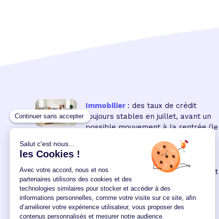
Immobilier
: des taux de crédit
toujours stables en juillet, avant un
possible mouvement à la rentrée
(le
16 18:00:00/07/2026)
Immobilier neuf
: la remontée des
taux réduit encore le pouvoir d'achat
des acquéreurs
(le 04
12:00:00/06/2026)