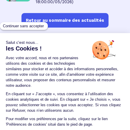
18:00:00/05/2026)
Retour au sommaire des actualités
Un crédit vous engage et doit être remboursé.
Vérifiez vos capacités de remboursement avant de
vous engager.
Aucun versement, de quelque nature que ce soit, ne
peut être exigé d'un particulier avant l'obtention
d'un ou plusieurs prêts d'argent.
© 2026 Guide du crédit •
Plan du site
•
Mentions
légales
•
Accessibilité
•
Contact